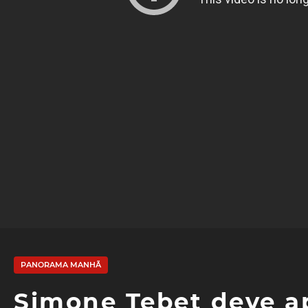
PANORAMA MANHÃ
Simone Tebet deve ap