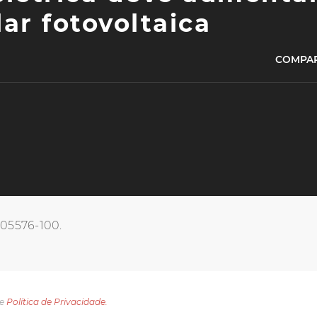
ar fotovoltaica
COMPAR
, 05576-100.
e
Política de Privacidade.