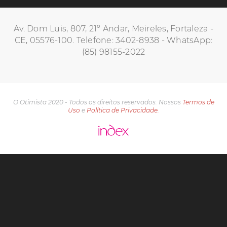
Av. Dom Luis, 807, 21º Andar, Meireles, Fortaleza -
CE, 05576-100. Telefone: 3402-8938 - WhatsApp:
(85) 98155-2022
O Otimista 2020 - Todos os direitos reservados. Nossos
Termos de
Uso
e
Política de Privacidade.