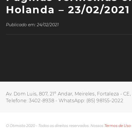
Holanda – 23/02/2021
Publicado em: 24/02/2021
Av. Dom Luis, 807, 21º Andar, Meireles, Fortaleza - CE
Telefone: 3402-8938 - WhatsApp: (85) 98155-2022
O Otimista 2020 - Todos os direitos reservados. Nossos
Termos de Uso