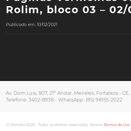
Rolim, bloco 03 – 02/
Publicado em: 10/02/2021
Av. Dom Luis, 807, 21º Andar, Meireles, Fortaleza - CE
Telefone: 3402-8938 - WhatsApp: (85) 98155-2022
O Otimista 2020 - Todos os direitos reservados. Nossos
Termos de Uso