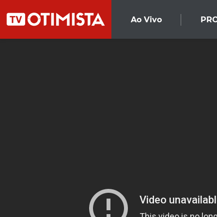
Ao Vivo
PR