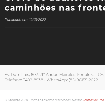
caminhões nas fronte
Publicado em: 19/01/2022
Av. Dom Luis, 807, 21º Andar, Meireles, Fortaleza - CE
Telefone: 3402-8938 - WhatsApp: (85) 98155-2022
O Otimista 2020 - Todos os direitos reservados. Nossos
Termos de Uso