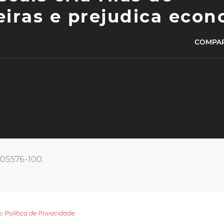
iras e prejudica eco
COMPAR
, 05576-100.
e
Política de Privacidade.