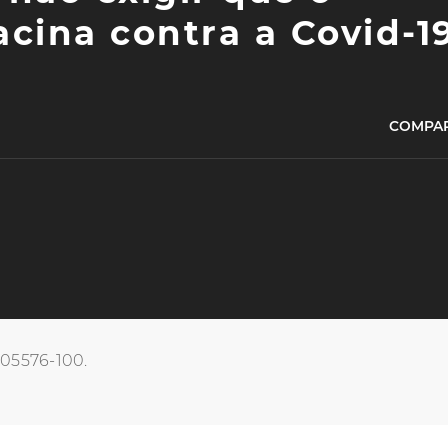
acina contra a Covid-1
COMPAR
, 05576-100.