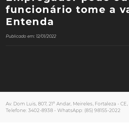
funcionário tome a v
Entenda
Publicado em: 12/01/2022
Av. Dom Luis, 807, 21º Andar, Meireles, Fortaleza - CE
Telefone: 3402-8938 - WhatsApp: (85) 98155-2022