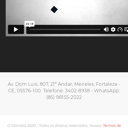
Av. Dom Luis, 807, 21º Andar, Meireles, Fortaleza -
CE, 05576-100. Telefone: 3402-8938 - WhatsApp:
(85) 98155-2022
O Otimista 2020 - Todos os direitos reservados. Nossos
Termos de