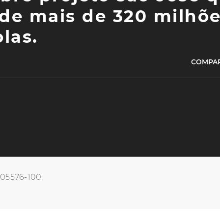
de mais de 320 milhõ
las.
COMPAR
, 05576-100.