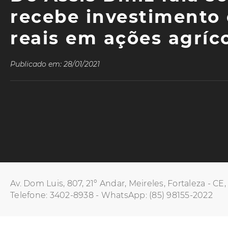
recebe investimento 
reais em ações agríco
Publicado em: 28/01/2021
Av. Dom Luis, 807, 21º Andar, Meireles, Fortaleza - CE
Telefone: 3402-8938 - WhatsApp: (85) 98155-2022