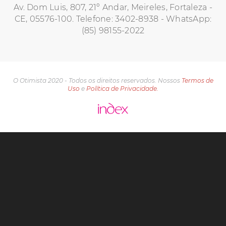
Av. Dom Luis, 807, 21º Andar, Meireles, Fortaleza -
CE, 05576-100. Telefone: 3402-8938 - WhatsApp:
(85) 98155-2022
O Otimista 2020 - Todos os direitos reservados. Nossos
Termos de
Uso
e
Política de Privacidade.