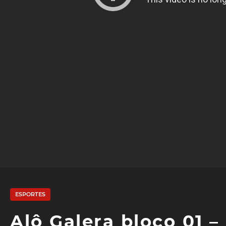
ESPORTES
Alô Galera bloco 01 –