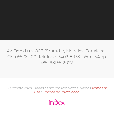
Av. Dom Luis, 807, 21º Andar, Meireles, Fortaleza -
CE, 05576-100. Telefone: 3402-8938 - WhatsApp:
(85) 98155-2022
O Otimista 2020 - Todos os direitos reservados. Nossos
Termos de
Uso
e
Política de Privacidade.